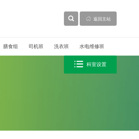



返回主站
膳食组
司机班
洗衣班
水电维修班

科室设置